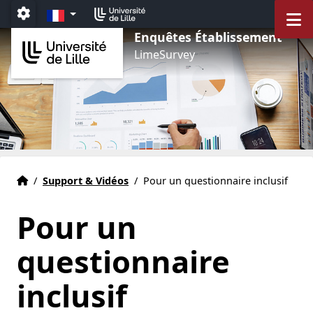
Aller au menu
Aller au contenu
Aller au pied de page
FR
M
Paramétrage
Enquêtes Établissement
LimeSurvey
Accueil
Accueil
/
Support & Vidéos
/
Pour un questionnaire inclusif
Pour un
questionnaire
inclusif